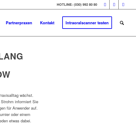
HOTLINE: (030) 992 80 80
Partnerpraxen
Kontakt
Intraoralscanner testen
KLANG
OW
Praxisalltag wächst.
 Strohm informiert Sie
gen für Anwender auf.
urnier oder einem
jeden etwas dabei.