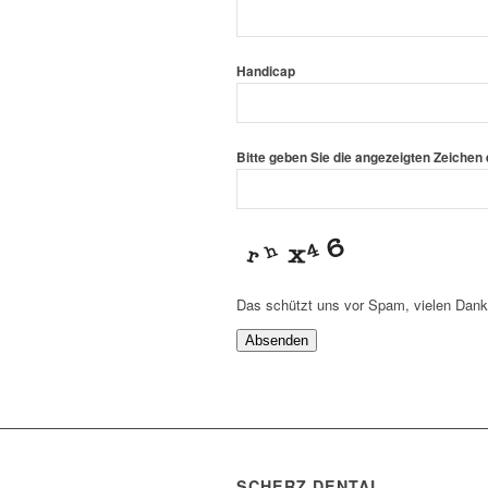
Your
Handicap
*
Website
Bitte geben Sie die angezeigten Zeichen 
Das schützt uns vor Spam, vielen Dank
Absenden
SCHERZ DENTAL