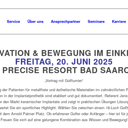
Service
Über uns
Ansprechpartner
Seminare
Karriere
VATION & BEWEGUNG IM EIN
FREITAG, 20. JUNI 2025
M PRECISE RESORT BAD SAAR
„Vortrag mit Golfturnier“
g der Patienten für metallfreie und ästhetische Materialien im zahnärztlichen 
n in der Implantatprothetik sind etabliert und gut dokumentiert. Referent Jens
er den Markt keramischer Implantate und zeigt in praktischen Übungen Lösun
artet Sie ein sportliches Highlight: Wählen Sie zwischen einem 18-Loch Golft
 dem Arnold Palmer Platz. Ob erfahrener Golfer oder Anfänger – hier ist für 
Freuen Sie sich auf eine gelungene Kombination aus Wissen und Bewegung!